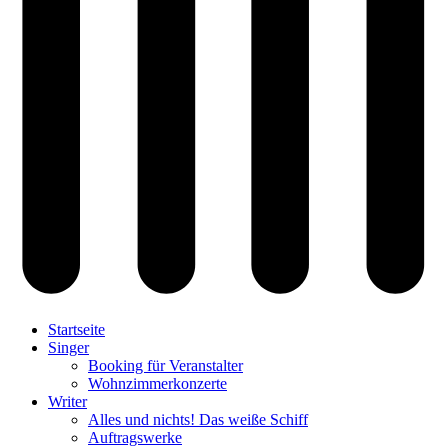
Startseite
Singer
Booking für Veranstalter
Wohnzimmerkonzerte
Writer
Alles und nichts! Das weiße Schiff
Auftragswerke