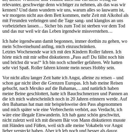
relevanter, geschweige denn wichtiger zu nehmen, als das was wir
kennen? Und dann wundern wir uns, warum alles so lauwarm ist,
wir morgens nicht aus dem Bett kommen, mehr Zeit mit Alkohol als
mit Freunden verbringen und die Tage sang- und klanglos an uns
vorbeiziehen lassen… Sicher bis zum Tod ist sterben vor dem Tod
und das nur weil wir das Leben irgendwie missverstehen…
Ich habe irgendwann damit begonnen, immer dorthin zu gehen, wo
mein Schweinehund anfing, mich einzuschränken.
Letztes Wochenende war ich mit den Kindern Roller fahren. Ich
hörte mich mit mir selbst diskutieren „Pass auf! Du fällst noch hin
und brichst dir was!“ Ich bin noch schneller gefahren. Wir hatten
sehr viel Spaß. Roller fahren könnte mein neues Hobby sein.
Vor nicht allzu langer Zeit hatte ich Angst, alleine zu reisen – und
schon gar nicht über die Grenzen Europas. Ich hab meine Reisen
gebucht, nach Mexiko auf die Bahamas,…und natürlich haben
meine Beine geschlottert, hatte ich Bauchschmerzen und Pannen an
die ich mich wahrscheinlich noch in 20 Jahren erinnern werde. Auf
den Bahamas hat man mir beispielsweise den Pass abgenommen
und mich später wie eine Verbrecherin verhört, aus Verdacht, ich
wäre eine illegale Einwanderin. Ich hab ganz schön geschwitzt,
nicht zuletzt weil ich mit diesem Bär von Mann diskutieren musste
mit Händen und Füßen, weil sich alle meine Vokabeln vor Angst
lieber versteckt haben. Aber ich leb noch und besser als davor.