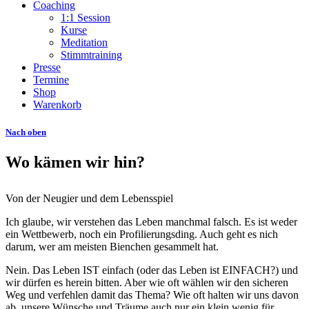
Coaching
1:1 Session
Kurse
Meditation
Stimmtraining
Presse
Termine
Shop
Warenkorb
Nach oben
Wo kämen wir hin?
Von der Neugier und dem Lebensspiel
Ich glaube, wir verstehen das Leben manchmal falsch. Es ist weder
ein Wettbewerb, noch ein Profilierungsding. Auch geht es nich
darum, wer am meisten Bienchen gesammelt hat.
Nein. Das Leben IST einfach (oder das Leben ist EINFACH?) und
wir dürfen es herein bitten. Aber wie oft wählen wir den sicheren
Weg und verfehlen damit das Thema? Wie oft halten wir uns davon
ab, unsere Wünsche und Träume auch nur ein klein wenig für