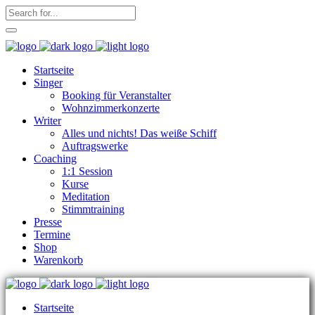
Startseite
Singer
Booking für Veranstalter
Wohnzimmerkonzerte
Writer
Alles und nichts! Das weiße Schiff
Auftragswerke
Coaching
1:1 Session
Kurse
Meditation
Stimmtraining
Presse
Termine
Shop
Warenkorb
Startseite