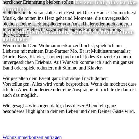
"Freiheit befreien Sei von Herzen froh, das ist das
herzlicher Erinnerung bleiben sollen.
A und O."
Stell dir vor, du veranstaltest ein Fest bei Dir zu Hause. Du möchtest
Musik, die mitten ins Herz geht und Momente, die unvergesslich
bleiben. Deine Lieblingslieder von Anja Thaler oder auch anderen
"Manchmal weißt du gar nicht, wohin mit dem
Interpreten. Vielleicht sogar einen eigens komponierten Song
Kopf und den Gedanken. Aber wir werden schon
live verformt.
getragen."
Wenn du dir Dein Wohnzimmerkonzert buchst, spiele ich am
Liebsten mit meinem Duo-Partner Mo. Er ist Mulitinstrumentalist
(Harfe, Bass, Klavier, Looper) und macht jedes Konzert zu einem
unvergesslichen Erlebnis. Auf Wunsch komme ich auch mit ganzer
Band oder spiele reduziert mit Stimme und Klavier.
Wir gestalten dein Event ganz individuell nach deinen
Vorstellungen. Alles wird vorab besprochen. Wenn du möchtest dass
ich den Abend moderiere oder eine Ansprache für dich texte dann ist
auch das möglich.
Wie gesagt – wir sorgen dafür, dass dieser Abend ein ganz
besonderes Highlight in deinem Leben und dem Deiner Gäste wird.
Wohnzimmerkonzert anfragen