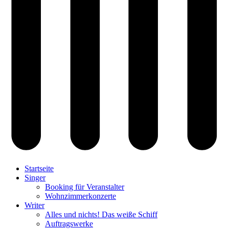
Startseite
Singer
Booking für Veranstalter
Wohnzimmerkonzerte
Writer
Alles und nichts! Das weiße Schiff
Auftragswerke