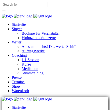
Startseite
Singer
Booking für Veranstalter
Wohnzimmerkonzerte
Writer
Alles und nichts! Das weiße Schiff
Auftragswerke
Coaching
1:1 Session
Kurse
Meditation
Stimmtraining
Presse
Termine
Shop
Warenkorb
Startseite