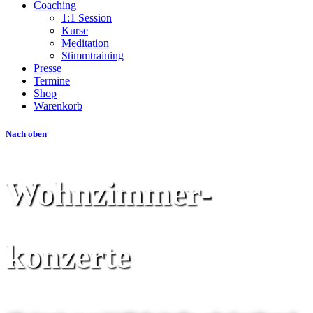
Coaching
1:1 Session
Kurse
Meditation
Stimmtraining
Presse
Termine
Shop
Warenkorb
Nach oben
Wohnzimmer­­
konzerte