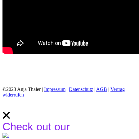
©2023 Anja Thaler |
Impressum
|
Datenschutz
|
AGB
|
Vertrag
widerrufen
Check out our