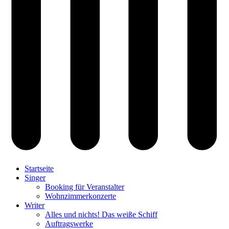
Startseite
Singer
Booking für Veranstalter
Wohnzimmerkonzerte
Writer
Alles und nichts! Das weiße Schiff
Auftragswerke