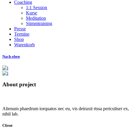
Coaching
1:1 Session
Kurse
Meditation
Stimmtraining
Presse
Termine
Shop
Warenkorb
Nach oben
About project
Alienum phaedrum torquatos nec eu, vis detraxit rtssa periculiser ex,
nihil lab.
Client