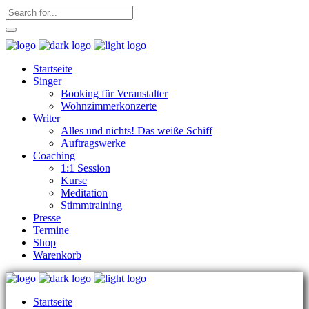
Startseite
Singer
Booking für Veranstalter
Wohnzimmerkonzerte
Writer
Alles und nichts! Das weiße Schiff
Auftragswerke
Coaching
1:1 Session
Kurse
Meditation
Stimmtraining
Presse
Termine
Shop
Warenkorb
Startseite