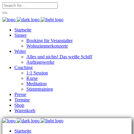
Startseite
Singer
Booking für Veranstalter
Wohnzimmerkonzerte
Writer
Alles und nichts! Das weiße Schiff
Auftragswerke
Coaching
1:1 Session
Kurse
Meditation
Stimmtraining
Presse
Termine
Shop
Warenkorb
Startseite