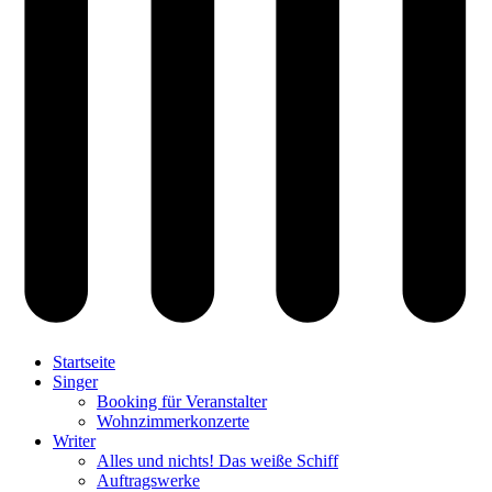
Startseite
Singer
Booking für Veranstalter
Wohnzimmerkonzerte
Writer
Alles und nichts! Das weiße Schiff
Auftragswerke