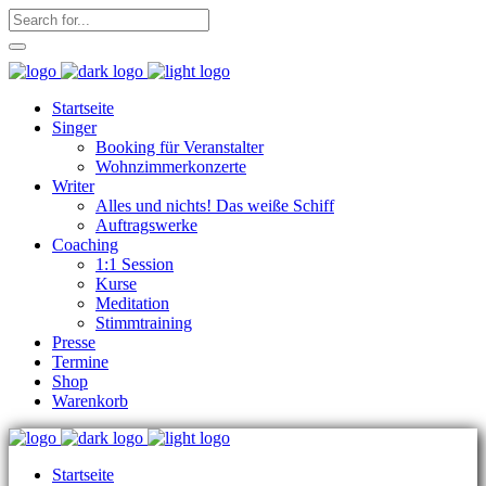
Startseite
Singer
Booking für Veranstalter
Wohnzimmerkonzerte
Writer
Alles und nichts! Das weiße Schiff
Auftragswerke
Coaching
1:1 Session
Kurse
Meditation
Stimmtraining
Presse
Termine
Shop
Warenkorb
Startseite