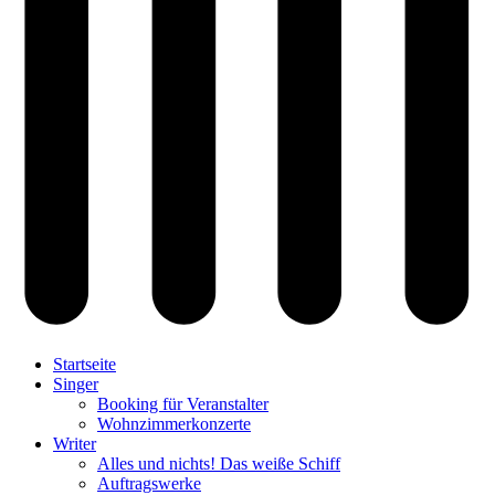
Startseite
Singer
Booking für Veranstalter
Wohnzimmerkonzerte
Writer
Alles und nichts! Das weiße Schiff
Auftragswerke