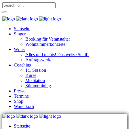
Startseite
Singer
Booking für Veranstalter
Wohnzimmerkonzerte
Writer
Alles und nichts! Das weiße Schiff
Auftragswerke
Coaching
1:1 Session
Kurse
Meditation
Stimmtraining
Presse
Termine
Shop
Warenkorb
Startseite