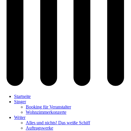
Startseite
Singer
Booking für Veranstalter
Wohnzimmerkonzerte
Writer
Alles und nichts! Das weiße Schiff
Auftragswerke